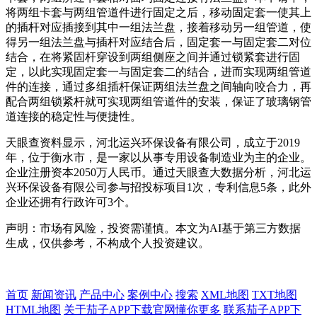
将两组卡套与两组管道件进行固定之后，移动固定套一使其上
的插杆对应插接到其中一组法兰盘，接着移动另一组管道，使
得另一组法兰盘与插杆对应结合后，固定套一与固定套二对位
结合，在将紧固杆穿设到两组侧座之间并通过锁紧套进行固
定，以此实现固定套一与固定套二的结合，进而实现两组管道
件的连接，通过多组插杆保证两组法兰盘之间轴向咬合力，再
配合两组锁紧杆就可实现两组管道件的安装，保证了玻璃钢管
道连接的稳定性与便捷性。
天眼查资料显示，河北运兴环保设备有限公司，成立于2019
年，位于衡水市，是一家以从事专用设备制造业为主的企业。
企业注册资本2050万人民币。通过天眼查大数据分析，河北运
兴环保设备有限公司参与招投标项目1次，专利信息5条，此外
企业还拥有行政许可3个。
声明：市场有风险，投资需谨慎。本文为AI基于第三方数据
生成，仅供参考，不构成个人投资建议。
首页
新闻资讯
产品中心
案例中心
搜索
XML地图
TXT地图
HTML地图
关于茄子APP下载官网懂你更多
联系茄子APP下